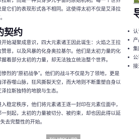
泽拉斯，而是一种贯穿多元宇宙的原始机制。每一个世界
只是它们的表现形式各不相同。这使得太初不仅是艾泽拉
”。
的契约
认
产
量开始凝聚成意识，四大元素诸王因此诞生：火焰之王拉
集
拉赞恩，以及风暴的化身奥拉基尔。他们是太初力量的化
公
掌握着部分太初的力量，却无法独立统治整个世界。
接
惨烈的“原初战争”。他们的战斗不仅是为了领地，更是
海洋吞噬山脉，狂风撕裂天空，而大地则不断重塑自身以
艾泽拉斯独特的地貌与生态。
进入稳定秩序，他们将元素诸王逐一封印在元素位面中，
那一刻起，太初的力量被切分、被约束，却也因此得以延
初失去完整性的开始。