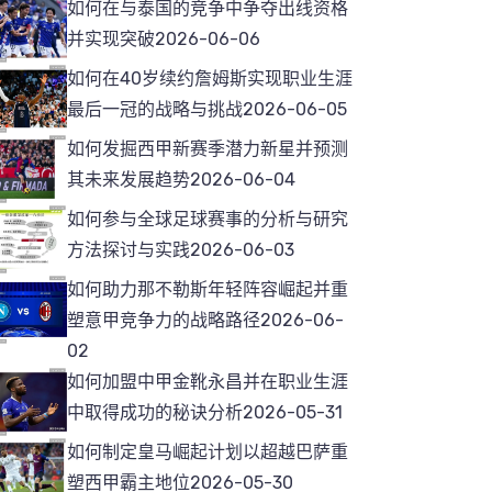
如何在与泰国的竞争中争夺出线资格
并实现突破
2026-06-06
如何在40岁续约詹姆斯实现职业生涯
最后一冠的战略与挑战
2026-06-05
如何发掘西甲新赛季潜力新星并预测
其未来发展趋势
2026-06-04
如何参与全球足球赛事的分析与研究
方法探讨与实践
2026-06-03
如何助力那不勒斯年轻阵容崛起并重
塑意甲竞争力的战略路径
2026-06-
02
如何加盟中甲金靴永昌并在职业生涯
中取得成功的秘诀分析
2026-05-31
如何制定皇马崛起计划以超越巴萨重
塑西甲霸主地位
2026-05-30