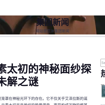
站首页
认识J9集团-国际站官网
产品展示
集团新
集团新闻
网站首页
集团新闻
素太初的神秘面纱探
未解之谜
是笼罩在神秘光环下的存在。它不仅关乎艾泽拉斯的诞