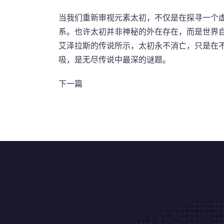
当我们重新审视元素太初，不仅是在探寻一个
系。也许太初并非神秘的外在存在，而是世界
艾泽拉斯的传说所示，太初永不消亡，只是在
吸，是无尽传说中最深的谜题。
下一篇