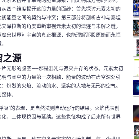
。元素太初并非单纯的能量源泉，而是构成万物的根基，
将从四个维度揭开这股力量的面纱：首先探讨元素太初的
太初能量之间的契约与冲突；第三部分将剖析古神与泰坦
代艾泽拉斯的角度重新审视元素太初的遗迹与未解之谜。
《魔兽世界》宇宙的真正根源，也能理解那股原始而永恒
运。
宙之源
一片无形的虚空——那是混沌与寂灭并存的状态。元素太初
光明与虚空的力量第一次相触，能量的波动在虚空深处引
生：炽烈的火焰、流动的水、坚实的大地与无形的空气。
的整体。
呼吸”的表现，是自然法则自动运行的结果。火焰代表创
变化，土体现稳固与延续。这些象征构成了后来所有世界
。