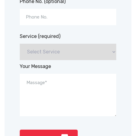
Phone No. (optional)
Service (required)
Your Message