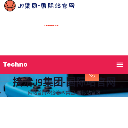
网站首页
认识J9集团-国际站官网
产品展示
立即致电!
集团新闻
公司服务
接洽J9集团-国际站官网
14656524719
接洽J9集团-国际站官网
网站首页
接洽J9集团-国际站官网